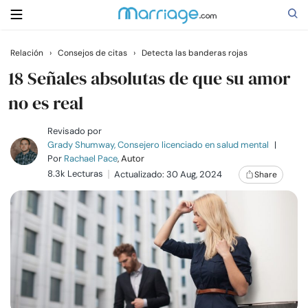
Relación
›
Consejos de citas
›
Detecta las banderas rojas
Buscar
18 Señales absolutas de que su amor
no es real
Casarse
Revisado por
Grady Shumway, Consejero licenciado en salud mental
|
Por
Rachael Pace
, Autor
Relaciones
8.3k Lecturas
Actualizado: 30 Aug, 2024
Share
Familia
Ayuda
Cursos