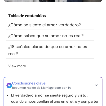
Recursos
Tabla de contenidos
Comunidad
¿Cómo se siente el amor verdadero?
Encuentra un terapeuta
¿Cómo sabes que su amor no es real?
Idioma
ES
¿18 señales claras de que su amor no es
real?
Sobre nosotros
Contáctanos
Escríbenos
Publicidad con
View more
nosotros
© Copyright 2026. Todos los derechos reservados.
Conclusiones clave
Resumen rápido de Marriage.com con IA
El verdadero amor se siente seguro y visto
,
cuando ambos confían el uno en el otro y comparten