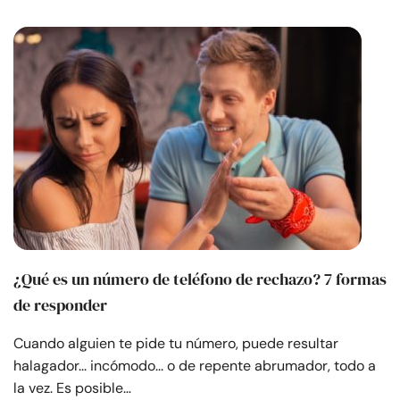
Recursos
Comunidad
Encuentra un terapeuta
Idioma
ES
Sobre nosotros
Contáctanos
Escríbenos
Publicidad con
nosotros
¿Qué es un número de teléfono de rechazo? 7 formas
© Copyright 2026. Todos los derechos reservados.
de responder
Cuando alguien te pide tu número, puede resultar
halagador... incómodo... o de repente abrumador, todo a
la vez. Es posible…