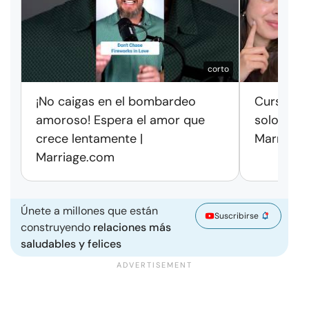
corto
¡No caigas en el bombardeo
Cursos de
amoroso! Espera el amor que
solo exag
crece lentamente |
Marriage
Marriage.com
Únete a millones que están
Suscribirse
construyendo
relaciones más
saludables y felices