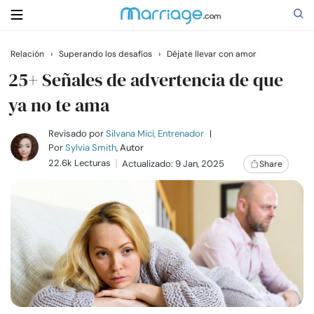
Relación
›
Superando los desafíos
›
Déjate llevar con amor
Buscar
25+ Señales de advertencia de que
ya no te ama
Casarse
Revisado por
Silvana Mici, Entrenador
|
Por
Sylvia Smith
, Autor
22.6k Lecturas
Actualizado: 9 Jan, 2025
Share
Relaciones
Familia
Ayuda
Cursos