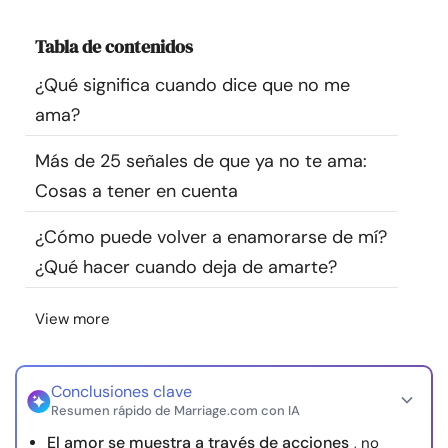
Recursos
Tabla de contenidos
Comunidad
¿Qué significa cuando dice que no me
ama?
Encuentra un terapeuta
Más de 25 señales de que ya no te ama:
Cosas a tener en cuenta
Idioma
ES
¿Cómo puede volver a enamorarse de mí?
¿Qué hacer cuando deja de amarte?
Sobre nosotros
Contáctanos
Escríbenos
Publicidad con
nosotros
View more
© Copyright 2026. Todos los derechos reservados.
Conclusiones clave
Resumen rápido de Marriage.com con IA
El amor se muestra a través de acciones
, no