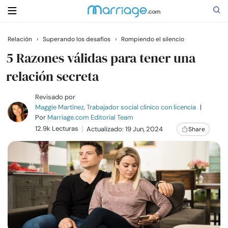
Relación
›
Superando los desafíos
›
Rompiendo el silencio
Buscar
5 Razones válidas para tener una
relación secreta
Casarse
Revisado por
Maggie Martínez, Trabajador social clínico con licencia
|
Por
Marriage.com Editorial Team
Relaciones
12.9k Lecturas
Actualizado: 19 Jun, 2024
Share
Familia
Ayuda
Cursos