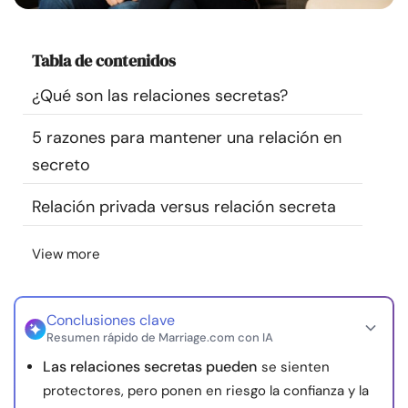
Recursos
Tabla de contenidos
Comunidad
¿Qué son las relaciones secretas?
Encuentra un terapeuta
5 razones para mantener una relación en
secreto
Idioma
ES
Relación privada versus relación secreta
Sobre nosotros
Contáctanos
Escríbenos
Publicidad con
View more
nosotros
© Copyright 2026. Todos los derechos reservados.
Conclusiones clave
Resumen rápido de Marriage.com con IA
Las relaciones secretas pueden
se sienten
protectores, pero ponen en riesgo la confianza y la