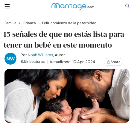
Familia
›
Crianza
›
Feliz comienzo de la paternidad
Buscar
15 señales de que no estás lista para
tener un bebé en este momento
Casarse
Por
Noah Williams
, Autor
8.5k Lecturas
Actualizado: 10 Apr, 2024
Share
Relaciones
Familia
Ayuda
Cursos