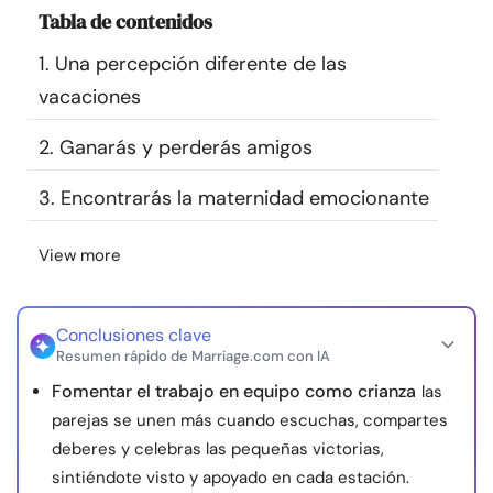
Tabla de contenidos
Recursos
1. Una percepción diferente de las
Comunidad
vacaciones
Encuentra un terapeuta
2. Ganarás y perderás amigos
3. Encontrarás la maternidad emocionante
Idioma
ES
View more
Sobre nosotros
Contáctanos
Escríbenos
Publicidad con
nosotros
Conclusiones clave
Resumen rápido de Marriage.com con IA
© Copyright 2026. Todos los derechos reservados.
Fomentar el trabajo en equipo como crianza
las
parejas se unen más cuando escuchas, compartes
deberes y celebras las pequeñas victorias,
sintiéndote visto y apoyado en cada estación.