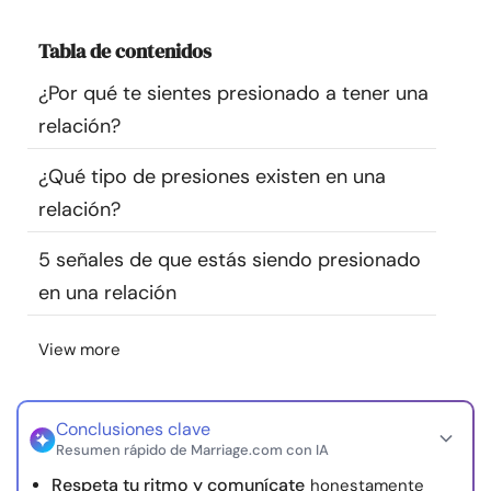
Recursos
Tabla de contenidos
Comunidad
¿Por qué te sientes presionado a tener una
relación?
Encuentra un terapeuta
¿Qué tipo de presiones existen en una
relación?
Idioma
ES
5 señales de que estás siendo presionado
en una relación
Sobre nosotros
Contáctanos
Escríbenos
Publicidad con
nosotros
View more
© Copyright 2026. Todos los derechos reservados.
Conclusiones clave
Resumen rápido de Marriage.com con IA
Respeta tu ritmo y comunícate
honestamente