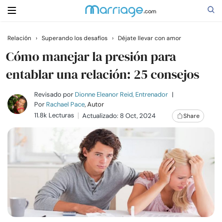
Relación
›
Superando los desafíos
›
Déjate llevar con amor
Buscar
Cómo manejar la presión para
entablar una relación: 25 consejos
Casarse
Revisado por
Dionne Eleanor Reid, Entrenador
|
Por
Rachael Pace
, Autor
11.8k Lecturas
Actualizado: 8 Oct, 2024
Share
Relaciones
Familia
Ayuda
Cursos