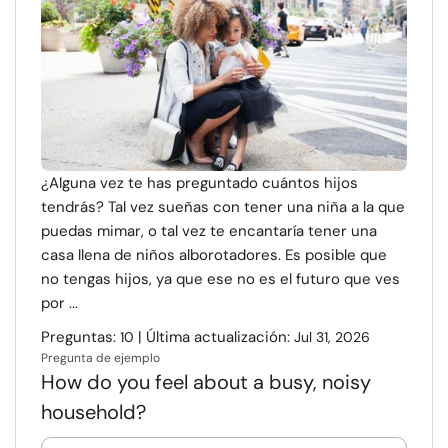
Recursos
Comunidad
Encuentra un terapeuta
¿Alguna vez te has preguntado cuántos hijos
Idioma
ES
tendrás? Tal vez sueñas con tener una niña a la que
puedas mimar, o tal vez te encantaría tener una
casa llena de niños alborotadores. Es posible que
Sobre nosotros
Contáctanos
Escríbenos
Publicidad con
no tengas hijos, ya que ese no es el futuro que ves
nosotros
por ...
© Copyright 2026. Todos los derechos reservados.
Preguntas:
| Última actualización:
10
Jul 31, 2026
Pregunta de ejemplo
How do you feel about a busy, noisy
household?