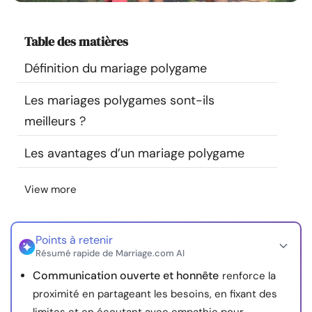
Ressources
Table des matières
Communauté
Définition du mariage polygame
Trouver un thérapeute
Les mariages polygames sont-ils
meilleurs ?
Langue
FR
Les avantages d’un mariage polygame
View more
À propos de nous
Contact
Écrivez pour nous
Publicité avec
nous
© Copyright 2026. Tous droits réservés.
Points à retenir
Résumé rapide de Marriage.com AI
Communication ouverte et honnête
renforce la
proximité en partageant les besoins, en fixant des