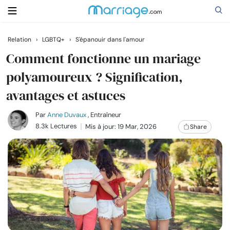
Relation
›
LGBTQ+
›
S'épanouir dans l'amour
Rechercher
Comment fonctionne un mariage
polyamoureux ? Signification,
avantages et astuces
Se marier
Par
Anne Duvaux
, Entraîneur
Relations
8.3k Lectures
Mis à jour: 19 Mar, 2026
Share
Famille
Aide
Cours