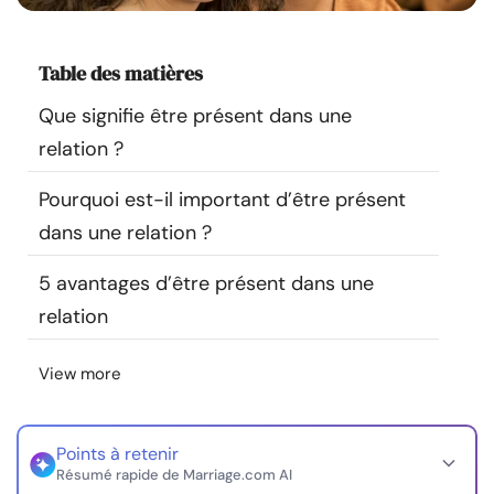
Ressources
Table des matières
Communauté
Que signifie être présent dans une
Trouver un thérapeute
relation ?
Pourquoi est-il important d’être présent
Langue
FR
dans une relation ?
5 avantages d’être présent dans une
À propos de nous
Contact
Écrivez pour nous
Publicité avec
relation
nous
© Copyright 2026. Tous droits réservés.
View more
Points à retenir
Résumé rapide de Marriage.com AI