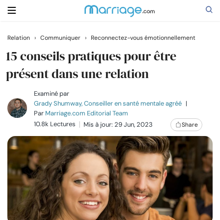
Relation
›
Communiquer
›
Reconnectez-vous émotionnellement
Rechercher
15 conseils pratiques pour être
présent dans une relation
Se marier
Examiné par
Grady Shumway, Conseiller en santé mentale agréé
|
Par
Marriage.com Editorial Team
Relations
10.8k Lectures
Mis à jour: 29 Jun, 2023
Share
Famille
Aide
Cours