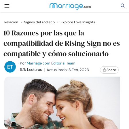
Relación
›
Signos del zodiaco
›
Explore Love Insights
Buscar
10 Razones por las que la
compatibilidad de Rising Sign no es
compatible y cómo solucionarlo
Casarse
Por
Marriage.com Editorial Team
Relaciones
5.1k Lecturas
Actualizado: 3 Feb, 2023
Share
Familia
Ayuda
Cursos