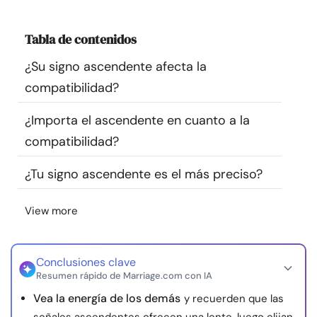
Recursos
Tabla de contenidos
Comunidad
¿Su signo ascendente afecta la
compatibilidad?
Encuentra un terapeuta
¿Importa el ascendente en cuanto a la
Idioma
ES
compatibilidad?
¿Tu signo ascendente es el más preciso?
Sobre nosotros
Contáctanos
Escríbenos
Publicidad con
View more
nosotros
© Copyright 2026. Todos los derechos reservados.
Conclusiones clave
Resumen rápido de Marriage.com con IA
Vea la energía de los demás
y recuerden que las