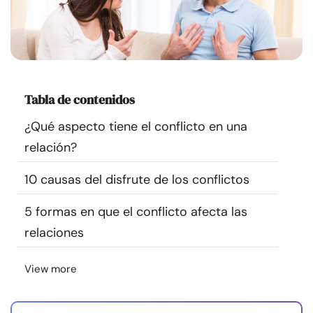
Recursos
Comunidad
Encuentra un terapeuta
Tabla de contenidos
¿Qué aspecto tiene el conflicto en una
Idioma
ES
relación?
10 causas del disfrute de los conflictos
Sobre nosotros
Contáctanos
Escríbenos
Publicidad con
nosotros
5 formas en que el conflicto afecta las
relaciones
© Copyright 2026. Todos los derechos reservados.
View more