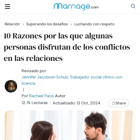
Relación
›
Superando los desafíos
›
Luchando con respeto
Buscar
10 Razones por las que algunas
personas disfrutan de los conflictos
en las relaciones
Casarse
Revisado por
Relaciones
Jennifer Jacobsen Schulz, Trabajador social clínico con
licencia
|
Familia
Por
Rachael Pace
, Autor
12.7k Lecturas
Actualizado: 13 Oct, 2024
Share
Ayuda
Cursos