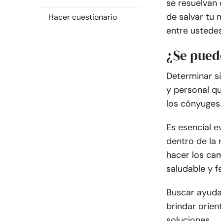
se resuelvan
de salvar tu 
Hacer cuestionario
entre ustede
¿Se pued
Determinar s
y personal q
los cónyuges
Es esencial e
dentro de la 
hacer los ca
saludable y fe
Buscar ayuda
brindar orien
soluciones.