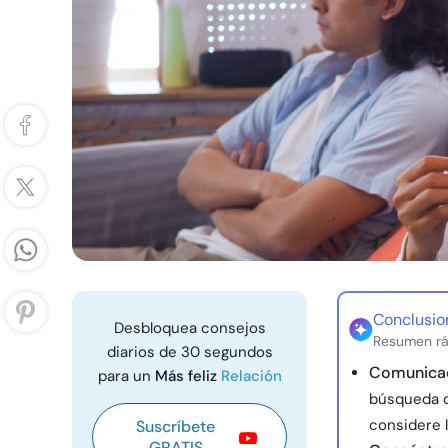
Conclusio
Desbloquea consejos
Resumen rá
diarios de 30 segundos
Comunicac
para un
Más feliz
Relación
búsqueda de
considere l
Suscríbete
GRATIS