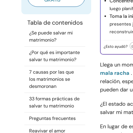
Concéntres
luego plani
Toma la ini
Tabla de contenidos
presentes 
reconstruir
¿Se puede salvar mi
matrimonio?
¿Esto ayudó?
¿Por qué es importante
salvar tu matrimonio?
Llega un mom
7 causas por las que
mala racha
los matrimonios se
relación, esp
desmoronan
pueden dar un
33 formas prácticas de
¿El estado a
salvar tu matrimonio
salvar mi mat
Preguntas frecuentes
En lugar de e
Reavivar el amor