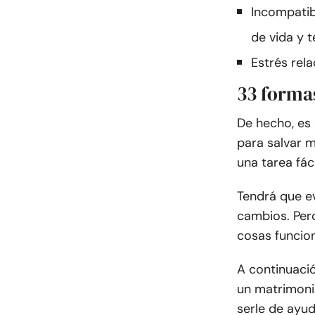
Incompatib
de vida y
Estrés rel
33 forma
De hecho, es 
para salvar 
una tarea fáci
Tendrá que e
cambios. Pero
cosas funcio
A continuaci
un matrimoni
serle de ayud