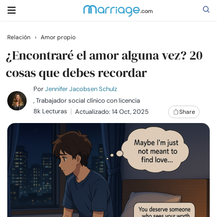
Relación
›
Amor propio
Buscar
¿Encontraré el amor alguna vez? 20
cosas que debes recordar
Casarse
Por
Jennifer Jacobsen Schulz
, Trabajador social clínico con licencia
8k Lecturas
Actualizado: 14 Oct, 2025
Share
Relaciones
Familia
Ayuda
Cursos