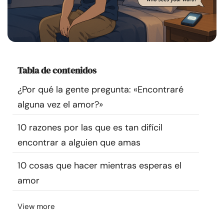
Recursos
Comunidad
Encuentra un terapeuta
Tabla de contenidos
¿Por qué la gente pregunta: «Encontraré
Idioma
ES
alguna vez el amor?»
10 razones por las que es tan difícil
Sobre nosotros
Contáctanos
Escríbenos
Publicidad con
encontrar a alguien que amas
nosotros
10 cosas que hacer mientras esperas el
© Copyright 2026. Todos los derechos reservados.
amor
View more