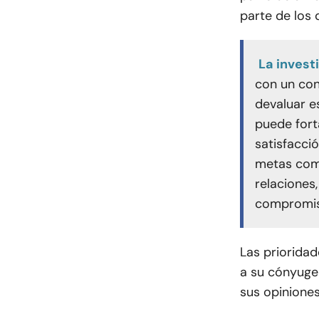
parte de los 
La invest
con un con
devaluar e
puede fort
satisfacci
metas comp
relaciones,
compromis
Las prioridad
a su cónyuge
sus opiniones