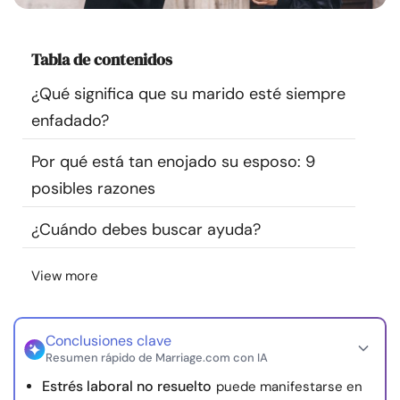
Recursos
Tabla de contenidos
Comunidad
¿Qué significa que su marido esté siempre
Encuentra un terapeuta
enfadado?
Por qué está tan enojado su esposo: 9
Idioma
ES
posibles razones
¿Cuándo debes buscar ayuda?
Sobre nosotros
Contáctanos
Escríbenos
Publicidad con
nosotros
View more
© Copyright 2026. Todos los derechos reservados.
Conclusiones clave
Resumen rápido de Marriage.com con IA
Estrés laboral no resuelto
puede manifestarse en