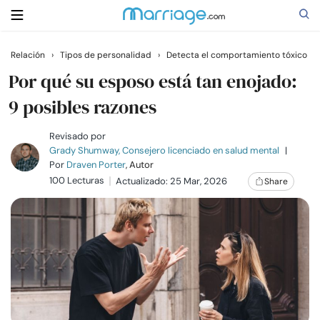
Relación
›
Tipos de personalidad
›
Detecta el comportamiento tóxico
Buscar
Por qué su esposo está tan enojado:
9 posibles razones
Casarse
Revisado por
Grady Shumway, Consejero licenciado en salud mental
|
Por
Draven Porter
, Autor
Relaciones
100 Lecturas
Actualizado: 25 Mar, 2026
Share
Familia
Ayuda
Cursos