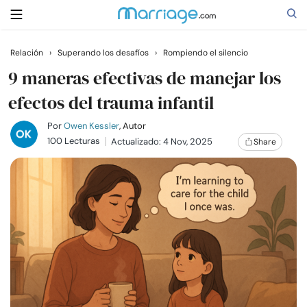
Relación
›
Superando los desafíos
›
Rompiendo el silencio
Buscar
9 maneras efectivas de manejar los
efectos del trauma infantil
Casarse
Por
Owen Kessler
, Autor
100 Lecturas
Actualizado: 4 Nov, 2025
Share
Relaciones
Familia
Ayuda
Cursos