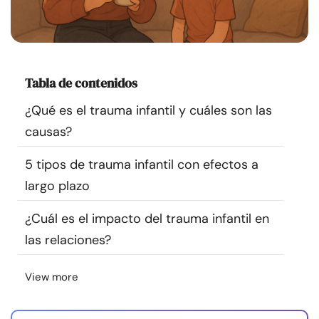
Recursos
Comunidad
Tabla de contenidos
Encuentra un terapeuta
¿Qué es el trauma infantil y cuáles son las
causas?
Idioma
ES
5 tipos de trauma infantil con efectos a
largo plazo
Sobre nosotros
Contáctanos
Escríbenos
Publicidad con
nosotros
¿Cuál es el impacto del trauma infantil en
© Copyright 2026. Todos los derechos reservados.
las relaciones?
View more