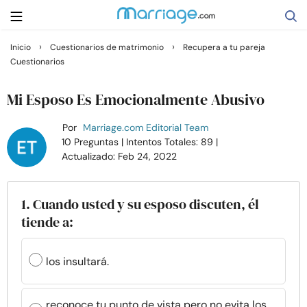
›
›
Inicio
Cuestionarios de matrimonio
Recupera a tu pareja
Cuestionarios
Buscar
Mi Esposo Es Emocionalmente Abusivo
Casarse
Por
Marriage.com Editorial Team
10 Preguntas
| Intentos Totales: 89
|
Actualizado: Feb 24, 2022
Relaciones
Familia
1. Cuando usted y su esposo discuten, él
tiende a:
Ayuda
los insultará.
Cursos
reconoce tu punto de vista pero no evita los