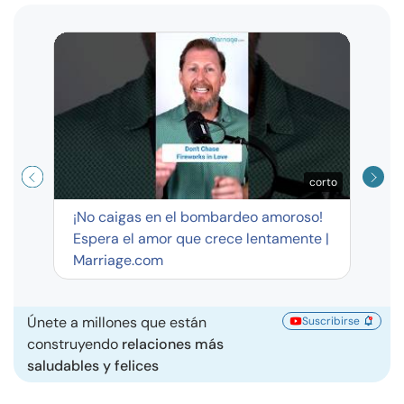
Curso
exag
corto
¡No caigas en el bombardeo amoroso!
Espera el amor que crece lentamente |
Marriage.com
Únete a millones que están
Suscribirse
construyendo
relaciones más
saludables y felices