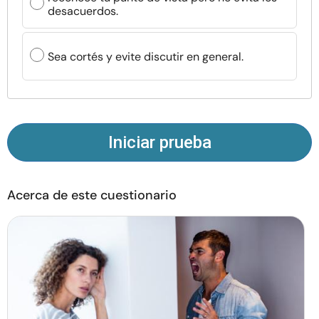
desacuerdos.
Recursos
Comunidad
Sea cortés y evite discutir en general.
Encuentra un terapeuta
Idioma
ES
Iniciar prueba
Sobre nosotros
Contáctanos
Escríbenos
Publicidad con
Acerca de este cuestionario
nosotros
© Copyright 2026. Todos los derechos reservados.