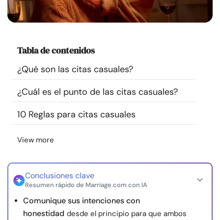
Recursos
Comunidad
Tabla de contenidos
Encuentra un terapeuta
¿Qué son las citas casuales?
¿Cuál es el punto de las citas casuales?
Idioma
ES
10 Reglas para citas casuales
Sobre nosotros
Contáctanos
Escríbenos
Publicidad con
View more
nosotros
© Copyright 2026. Todos los derechos reservados.
Conclusiones clave
Resumen rápido de Marriage.com con IA
Comunique sus intenciones con
honestidad
desde el principio para que ambos