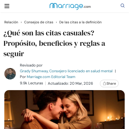
Relación
›
Consejos de citas
›
De las citas a la definición
Buscar
¿Qué son las citas casuales?
Propósito, beneficios y reglas a
seguir
Casarse
Revisado por
Relaciones
Grady Shumway, Consejero licenciado en salud mental
|
Por
Marriage.com Editorial Team
9.9k Lecturas
Actualizado: 20 Mar, 2026
Share
Familia
Ayuda
Cursos