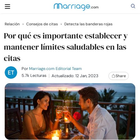
Relación
›
Consejos de citas
›
Detecta las banderas rojas
Buscar
Por qué es importante establecer y
mantener límites saludables en las
citas
Casarse
Por
Marriage.com Editorial Team
Relaciones
5.7k Lecturas
Actualizado: 12 Jan, 2023
Share
Familia
Ayuda
Cursos