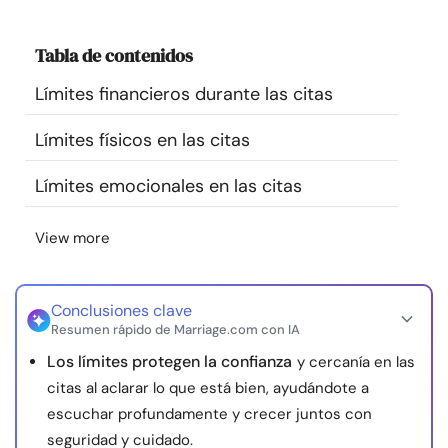
Recursos
Tabla de contenidos
Comunidad
Límites financieros durante las citas
Encuentra un terapeuta
Límites físicos en las citas
Límites emocionales en las citas
Idioma
ES
View more
Sobre nosotros
Contáctanos
Escríbenos
Publicidad con
nosotros
Conclusiones clave
Resumen rápido de Marriage.com con IA
© Copyright 2026. Todos los derechos reservados.
Los límites protegen la confianza
y cercanía en las
citas al aclarar lo que está bien, ayudándote a
escuchar profundamente y crecer juntos con
seguridad y cuidado.