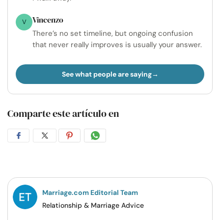
Vincenzo
V
There’s no set timeline, but ongoing confusion
that never really improves is usually your answer.
See what people are saying
Comparte este artículo en
Compartir
Compartir
Compartir
Compartir
en
en
en
por
Facebook
Twitter
Pinterest
WhatsApp
Marriage.com Editorial Team
Relationship & Marriage Advice