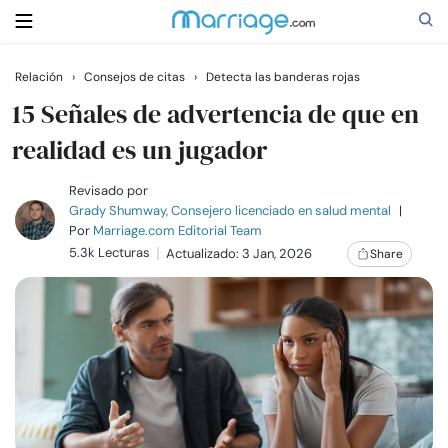
Relación
›
Consejos de citas
›
Detecta las banderas rojas
Buscar
15 Señales de advertencia de que en
realidad es un jugador
Casarse
Revisado por
Grady Shumway, Consejero licenciado en salud mental
|
Por
Marriage.com Editorial Team
Relaciones
5.3k Lecturas
Actualizado: 3 Jan, 2026
Share
Familia
Ayuda
Cursos