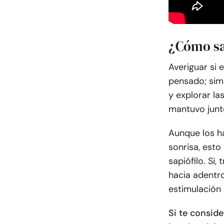
¿Cómo sab
Averiguar si 
pensado; sim
y explorar la
mantuvo junto
Aunque los h
sonrisa, esto
sapiófilo. Si
hacia adentr
estimulación 
Si te consid