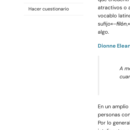
atractivos o 
Hacer cuestionario
vocablo latin
sufijo
«
–
filón
,
«
algo.
Dionne Elea
A me
cuan
En un amplio 
personas con 
Por lo genera