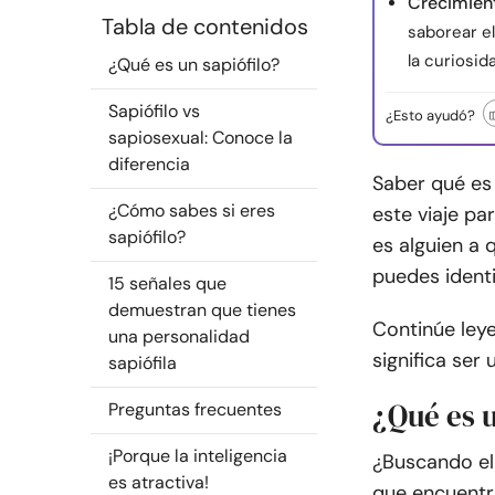
Crecimient
Tabla de contenidos
saborear el
la curiosid
¿Qué es un sapiófilo?
Sapiófilo vs
¿Esto ayudó?
sapiosexual: Conoce la
diferencia
Saber qué es 
¿Cómo sabes si eres
este viaje pa
sapiófilo?
es alguien a 
puedes identi
15 señales que
demuestran que tienes
Continúe ley
una personalidad
significa ser 
sapiófila
¿Qué es u
Preguntas frecuentes
¡Porque la inteligencia
¿Buscando el 
es atractiva!
que encuentra