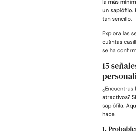
la más mínim
un sapiófilo
.
tan sencillo.
Explora las 
cuántas casil
se ha confirm
15 señal
personali
¿Encuentras l
atractivos? S
sapiófila. Aqu
hace.
1. Probable