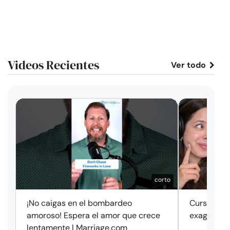
Videos Recientes
Ver todo
corto
¡No caigas en el bombardeo
Cursos de 
amoroso! Espera el amor que crece
exageració
lentamente | Marriage.com