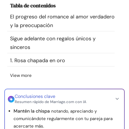
Tabla de contenidos
Recursos
El progreso del romance al amor verdadero
Comunidad
y la preocupación
Encuentra un terapeuta
Sigue adelante con regalos únicos y
sinceros
Idioma
ES
1. Rosa chapada en oro
View more
Sobre nosotros
Contáctanos
Escríbenos
Publicidad con
nosotros
© Copyright 2026. Todos los derechos reservados.
Conclusiones clave
Resumen rápido de Marriage.com con IA
Mantén la chispa
notando, apreciando y
comunicándote regularmente con tu pareja para
acercarte más.