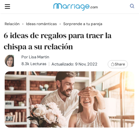
Relación
›
Ideas románticas
›
Sorprende a tu pareja
Buscar
6 ideas de regalos para traer la
chispa a su relación
Casarse
Por
Lisa Martin
8.3k Lecturas
Actualizado: 9 Nov, 2022
Share
Relaciones
Familia
Ayuda
Cursos