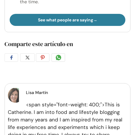
the time.
See what people are saying
Comparte este artículo en
Compartir
Compartir
Compartir
Compartir
en
en
en
por
Facebook
Twitter
Pinterest
WhatsApp
Lisa Martín
<span style="font-weight: 400;">This is
Catherine. I am into food and lifestyle blogging
from many years and I am inspired from my real
life experiences and experiments which i keep
doing in my free time. I always try to share
...