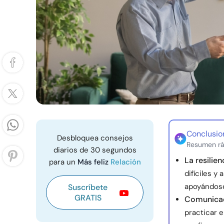
Conclusio
Desbloquea consejos
Resumen rá
diarios de 30 segundos
La resilie
para un
Más feliz
Relación
difíciles 
apoyándose
Suscríbete
GRATIS
Comunicac
practicar e