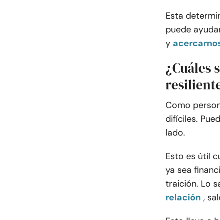
Esta determi
puede ayudar
y
acercarno
¿Cuáles s
resilient
Como persona
difíciles. Pue
lado.
Esto es útil 
ya sea financ
traición. Lo
relación
, sa