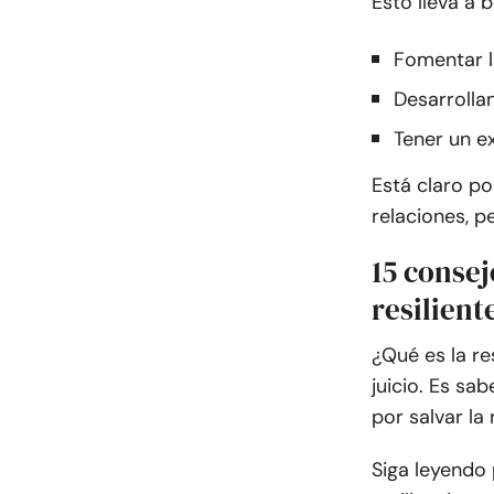
Esto lleva a 
Fomentar l
Desarrolla
Tener un e
Está claro po
relaciones, 
15 consej
resilient
¿Qué es la re
juicio. Es sa
por salvar la
Siga leyendo