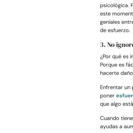
psicológica. 
este momento
geniales entr
de esfuerzo.
3. No igno
¿Por qué es i
Porque es fác
hacerte daño
Enfrentar un 
poner
esfuer
que algo está
Cuando tienes
ayudas a aume