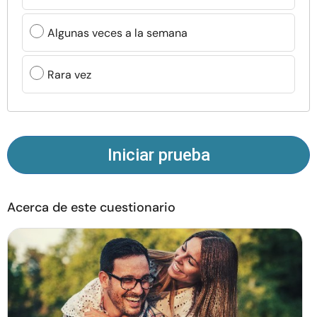
Recursos
Algunas veces a la semana
Comunidad
Rara vez
Encuentra un terapeuta
Idioma
ES
Iniciar prueba
Sobre nosotros
Contáctanos
Escríbenos
Publicidad con
Acerca de este cuestionario
nosotros
© Copyright 2026. Todos los derechos reservados.