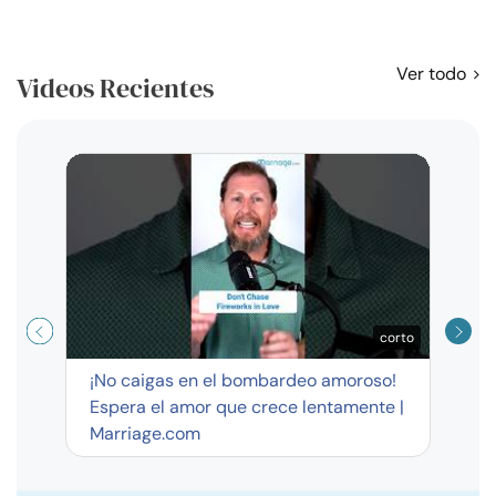
Ver todo
Videos Recientes
Curso
exag
corto
¡No caigas en el bombardeo amoroso!
Espera el amor que crece lentamente |
Marriage.com