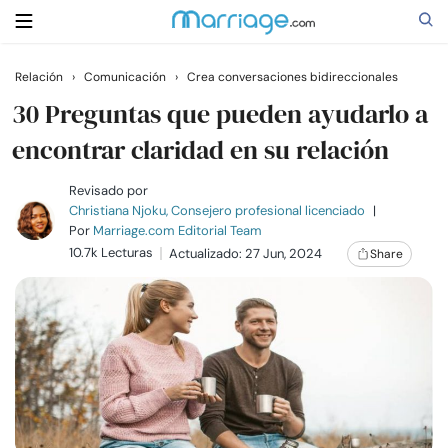
Relación
›
Comunicación
›
Crea conversaciones bidireccionales
Buscar
30 Preguntas que pueden ayudarlo a
encontrar claridad en su relación
Casarse
Revisado por
Christiana Njoku, Consejero profesional licenciado
|
Por
Marriage.com Editorial Team
Relaciones
10.7k Lecturas
Actualizado: 27 Jun, 2024
Share
Familia
Ayuda
Cursos