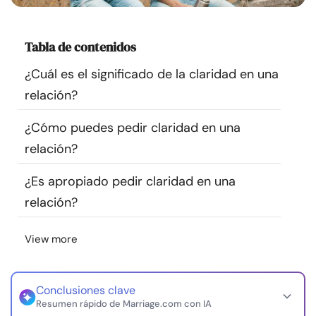
Recursos
Tabla de contenidos
Comunidad
¿Cuál es el significado de la claridad en una
Encuentra un terapeuta
relación?
¿Cómo puedes pedir claridad en una
Idioma
ES
relación?
¿Es apropiado pedir claridad en una
Sobre nosotros
Contáctanos
Escríbenos
Publicidad con
relación?
nosotros
© Copyright 2026. Todos los derechos reservados.
View more
Conclusiones clave
Resumen rápido de Marriage.com con IA