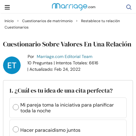
›
›
Inicio
Cuestionarios de matrimonio
Restablece tu relación
Cuestionarios
Buscar
Cuestionario Sobre Valores En Una Relación
Casarse
Por
Marriage.com Editorial Team
10 Preguntas
| Intentos Totales: 6616
| Actualizado: Feb 24, 2022
Relaciones
Familia
1. ¿Cuál es tu idea de una cita perfecta?
Mi pareja toma la iniciativa para planificar
Ayuda
toda la noche
Cursos
Hacer paracaidismo juntos