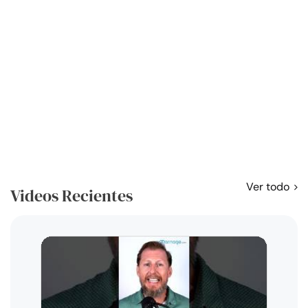
Ver todo
Videos Recientes
Curso
exag