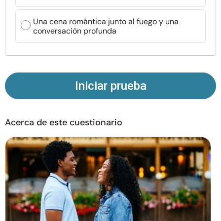
Recursos
Una cena romántica junto al fuego y una
conversación profunda
Comunidad
Encuentra un terapeuta
Iniciar prueba
Idioma
ES
Acerca de este cuestionario
Sobre nosotros
Contáctanos
Escríbenos
Publicidad con
nosotros
© Copyright 2026. Todos los derechos reservados.