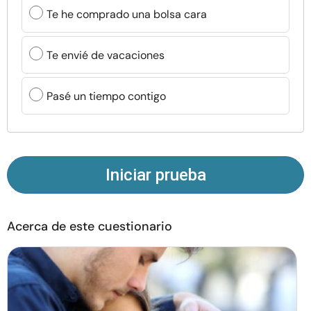
Recursos
Te he comprado una bolsa cara
Comunidad
Te envié de vacaciones
Encuentra un terapeuta
Pasé un tiempo contigo
Idioma
ES
Iniciar prueba
Sobre nosotros
Contáctanos
Escríbenos
Publicidad con
nosotros
Acerca de este cuestionario
© Copyright 2026. Todos los derechos reservados.