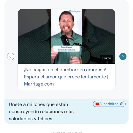
Curso
exag
corto
¡No caigas en el bombardeo amoroso!
Espera el amor que crece lentamente |
Marriage.com
Únete a millones que están
Suscribirse
construyendo
relaciones más
saludables y felices