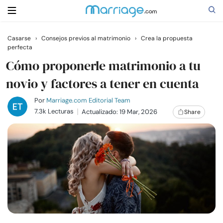
Casarse
›
Consejos previos al matrimonio
›
Crea la propuesta
perfecta
Buscar
Cómo proponerle matrimonio a tu
novio y factores a tener en cuenta
Casarse
Por
Marriage.com Editorial Team
7.3k Lecturas
Actualizado: 19 Mar, 2026
Share
Relaciones
Familia
Ayuda
Cursos