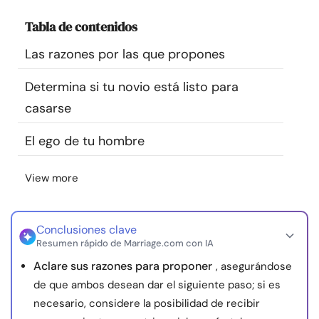
Recursos
Tabla de contenidos
Las razones por las que propones
Comunidad
Determina si tu novio está listo para
Encuentra un terapeuta
casarse
Idioma
ES
El ego de tu hombre
View more
Sobre nosotros
Contáctanos
Escríbenos
Publicidad con
nosotros
Conclusiones clave
© Copyright 2026. Todos los derechos reservados.
Resumen rápido de Marriage.com con IA
Aclare sus razones para proponer
, asegurándose
de que ambos desean dar el siguiente paso; si es
necesario, considere la posibilidad de recibir