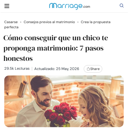
Casarse
›
Consejos previos al matrimonio
›
Crea la propuesta
perfecta
Buscar
Cómo conseguir que un chico te
proponga matrimonio: 7 pasos
Casarse
honestos
Relaciones
29.5k Lecturas
Actualizado: 25 May, 2026
Share
Familia
Ayuda
Cursos