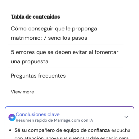
Recursos
Tabla de contenidos
Comunidad
Cómo conseguir que le proponga
matrimonio: 7 sencillos pasos
Encuentra un terapeuta
5 errores que se deben evitar al fomentar
Idioma
ES
una propuesta
Preguntas frecuentes
Sobre nosotros
Contáctanos
Escríbenos
Publicidad con
View more
nosotros
© Copyright 2026. Todos los derechos reservados.
Conclusiones clave
Resumen rápido de Marriage.com con IA
Sé su compañero de equipo de confianza
escucha
con atención, apoya sus sueños y dale espacio para