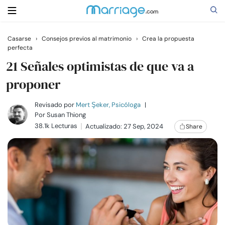
Casarse
›
Consejos previos al matrimonio
›
Crea la propuesta
perfecta
Buscar
21 Señales optimistas de que va a
proponer
Casarse
Revisado por
Mert Şeker, Psicóloga
|
Por
Susan Thiong
Relaciones
38.1k Lecturas
Actualizado: 27 Sep, 2024
Share
Familia
Ayuda
Cursos