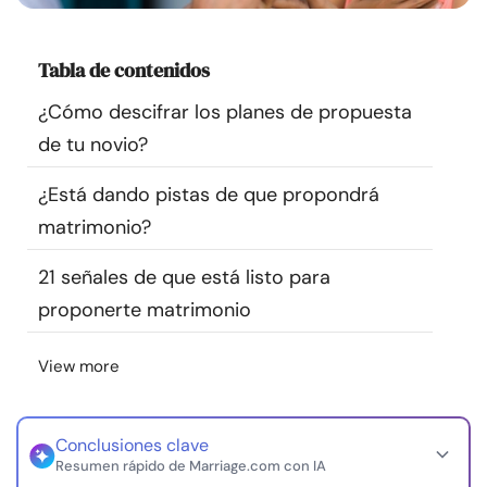
Recursos
Tabla de contenidos
Comunidad
¿Cómo descifrar los planes de propuesta
de tu novio?
Encuentra un terapeuta
¿Está dando pistas de que propondrá
Idioma
ES
matrimonio?
21 señales de que está listo para
Sobre nosotros
Contáctanos
Escríbenos
Publicidad con
proponerte matrimonio
nosotros
© Copyright 2026. Todos los derechos reservados.
View more
Conclusiones clave
Resumen rápido de Marriage.com con IA