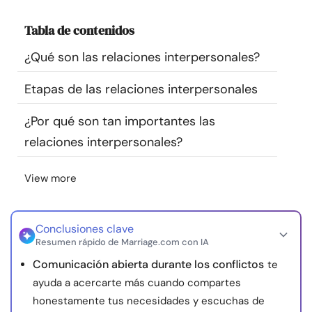
Recursos
Tabla de contenidos
Comunidad
¿Qué son las relaciones interpersonales?
Etapas de las relaciones interpersonales
Encuentra un terapeuta
¿Por qué son tan importantes las
Idioma
ES
relaciones interpersonales?
View more
Sobre nosotros
Contáctanos
Escríbenos
Publicidad con
nosotros
Conclusiones clave
© Copyright 2026. Todos los derechos reservados.
Resumen rápido de Marriage.com con IA
Comunicación abierta durante los conflictos
te
ayuda a acercarte más cuando compartes
honestamente tus necesidades y escuchas de