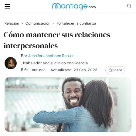
Relación
›
Comunicación
›
Fortalecer la confianza
Buscar
Cómo mantener sus relaciones
interpersonales
Casarse
Por
Jennifer Jacobsen Schulz
, Trabajador social clínico con licencia
5.6k Lecturas
Actualizado: 23 Feb, 2023
Share
Relaciones
Familia
Ayuda
Cursos