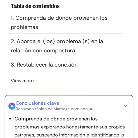
Tabla de contenidos
Recursos
1. Comprenda de dónde provienen los
Comunidad
problemas
Encuentra un terapeuta
2. Aborda el (los) problema (s) en la
relación con compostura
Idioma
ES
3. Restablecer la conexión
View more
Sobre nosotros
Contáctanos
Escríbenos
Publicidad con
nosotros
© Copyright 2026. Todos los derechos reservados.
Conclusiones clave
Resumen rápido de Marriage.com con IA
Comprenda de dónde provienen los
problemas
explorando honestamente sus propios
patrones, buscando información e identificando lo