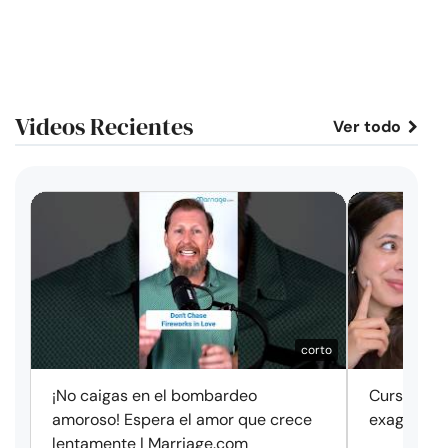
Videos Recientes
Ver todo
corto
¡No caigas en el bombardeo
Cursos de 
amoroso! Espera el amor que crece
exageració
lentamente | Marriage.com