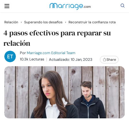
Relación
›
Superando los desafíos
›
Reconstruir la confianza rota
Buscar
4 pasos efectivos para reparar su
relación
Casarse
Por
Marriage.com Editorial Team
10.3k Lecturas
Actualizado: 10 Jan, 2023
Share
Relaciones
Familia
Ayuda
Cursos