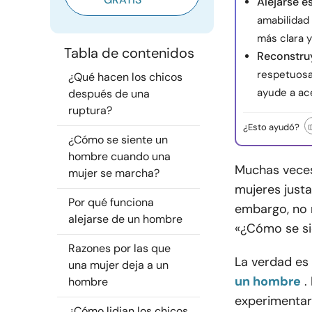
Alejarse e
amabilidad
más clara y
Tabla de contenidos
Reconstruy
respetuosa
¿Qué hacen los chicos
ayude a ac
después de una
ruptura?
¿Esto ayudó?
¿Cómo se siente un
hombre cuando una
Muchas veces
mujer se marcha?
mujeres just
Por qué funciona
embargo, no 
alejarse de un hombre
«¿Cómo se si
Razones por las que
La verdad es
una mujer deja a un
un hombre
.
hombre
experimentar 
¿Cómo lidian los chicos