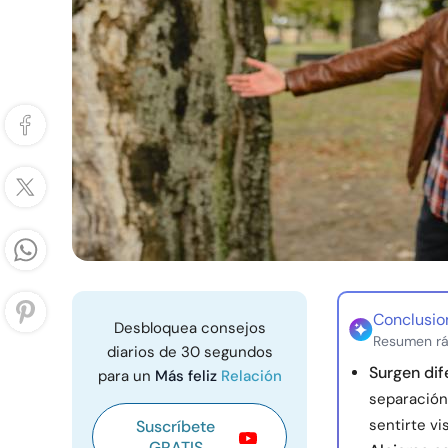
Conclusio
Desbloquea consejos
Resumen rá
diarios de 30 segundos
Surgen di
para un
Más feliz
Relación
separación
sentirte vi
Suscríbete
GRATIS