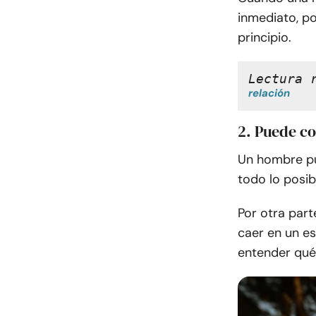
inmediato, p
principio.
Lectura 
relación
2. Puede c
Un hombre pu
todo lo posibl
Por otra parte
caer en un e
entender qué 