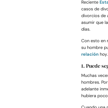
Reciente
Est
casos de div
divorcios de 
asumir que l
días.
Con esto en 
su hombre pu
relación
hoy
1. Puede se
Muchas veces
hombres. Por 
adelante inm
hubiera poco
Cuando una mu