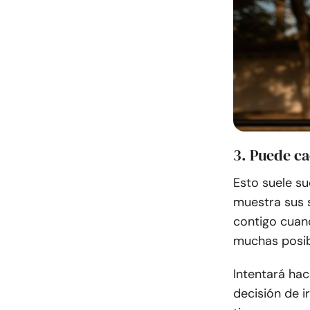
3. Puede ca
Esto suele s
muestra sus s
contigo cuan
muchas posib
Intentará hac
decisión de i