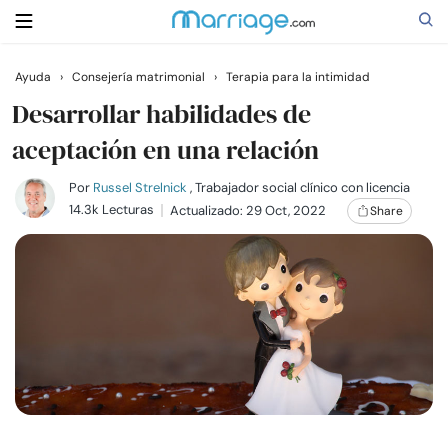
Ayuda
›
Consejería matrimonial
›
Terapia para la intimidad
Buscar
Desarrollar habilidades de
aceptación en una relación
Casarse
Por
Russel Strelnick
, Trabajador social clínico con licencia
14.3k Lecturas
Actualizado: 29 Oct, 2022
Share
Relaciones
Familia
Ayuda
Cursos