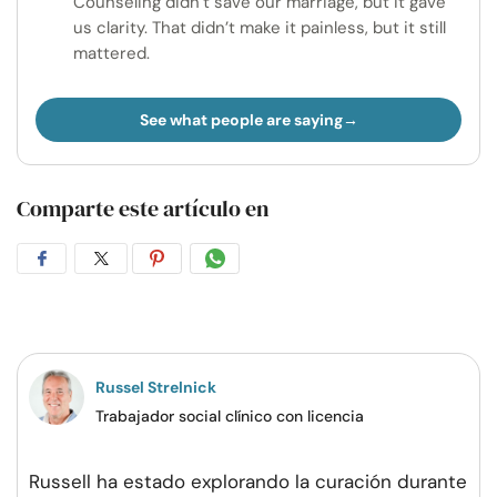
Counseling didn’t save our marriage, but it gave
us clarity. That didn’t make it painless, but it still
mattered.
See what people are saying
Comparte este artículo en
Compartir
Compartir
Compartir
Compartir
en
en
en
por
Facebook
Twitter
Pinterest
WhatsApp
Russel Strelnick
Trabajador social clínico con licencia
Russell ha estado explorando la curación durante