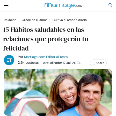
Relación
›
Crece en el amor
›
Cultiva el amor a diario
Buscar
15 Hábitos saludables en las
relaciones que protegerán tu
felicidad
Casarse
Por
Marriage.com Editorial Team
Relaciones
2.6k Lecturas
Actualizado: 17 Jul, 2024
Share
Familia
Ayuda
Cursos