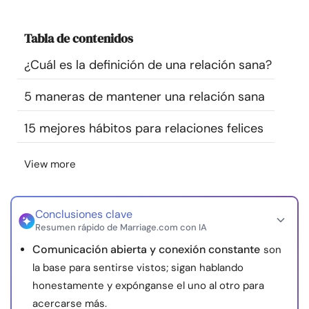
Recursos
Tabla de contenidos
Comunidad
¿Cuál es la definición de una relación sana?
Encuentra un terapeuta
5 maneras de mantener una relación sana
15 mejores hábitos para relaciones felices
Idioma
ES
View more
Sobre nosotros
Contáctanos
Escríbenos
Publicidad con
nosotros
Conclusiones clave
Resumen rápido de Marriage.com con IA
© Copyright 2026. Todos los derechos reservados.
Comunicación abierta y conexión constante
son
la base para sentirse vistos; sigan hablando
honestamente y expónganse el uno al otro para
acercarse más.