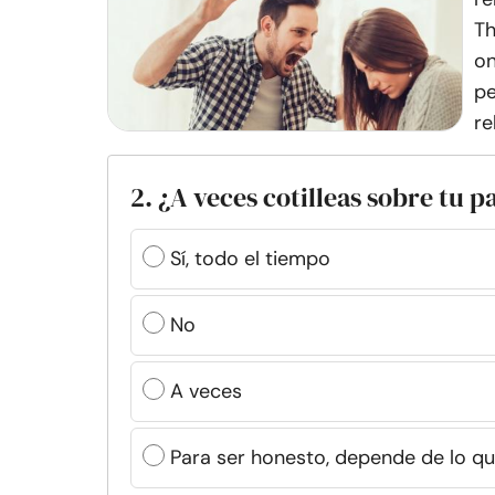
Th
on
pe
re
2. ¿A veces cotilleas sobre tu p
Sí, todo el tiempo
No
A veces
Para ser honesto, depende de lo q