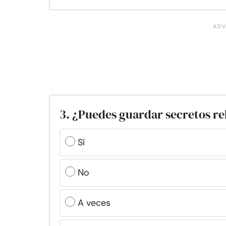
3. ¿Puedes guardar secretos r
Sí
No
A veces