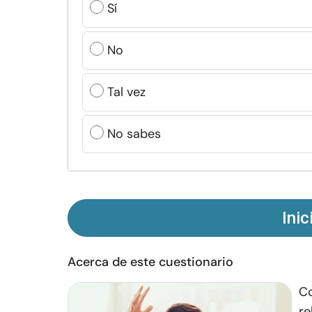
Sí
No
Tal vez
No sabes
Inic
Acerca de este cuestionario
Co
re