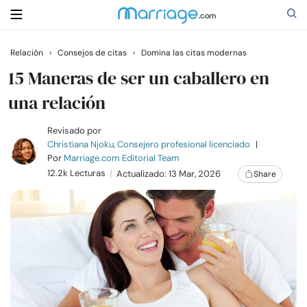
Relación
›
Consejos de citas
›
Domina las citas modernas
Buscar
15 Maneras de ser un caballero en
una relación
Casarse
Revisado por
Christiana Njoku, Consejero profesional licenciado
|
Por
Marriage.com Editorial Team
Relaciones
12.2k Lecturas
Actualizado: 13 Mar, 2026
Share
Familia
Ayuda
Cursos