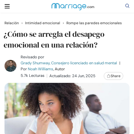
Relación
›
Intimidad emocional
›
Rompe las paredes emocionales
Buscar
¿Cómo se arregla el desapego
emocional en una relación?
Casarse
Revisado por
Grady Shumway, Consejero licenciado en salud mental
|
Por
Noah Williams
, Autor
Relaciones
5.7k Lecturas
Actualizado: 24 Jun, 2025
Share
Familia
Ayuda
Cursos