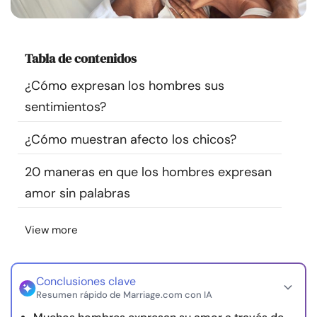
Recursos
Comunidad
Tabla de contenidos
¿Cómo expresan los hombres sus
Encuentra un terapeuta
sentimientos?
Idioma
ES
¿Cómo muestran afecto los chicos?
20 maneras en que los hombres expresan
amor sin palabras
Sobre nosotros
Contáctanos
Escríbenos
Publicidad con
nosotros
View more
© Copyright 2026. Todos los derechos reservados.
Conclusiones clave
Resumen rápido de Marriage.com con IA