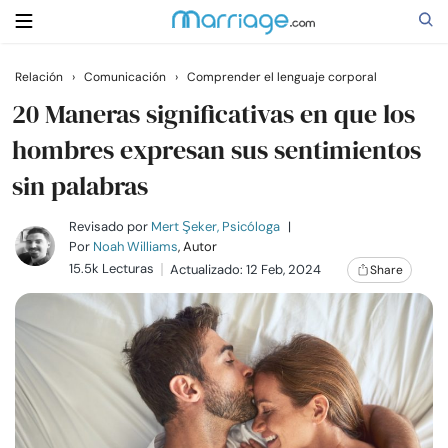
Relación
›
Comunicación
›
Comprender el lenguaje corporal
Buscar
20 Maneras significativas en que los
hombres expresan sus sentimientos
sin palabras
Casarse
Revisado por
Mert Şeker, Psicóloga
|
Relaciones
Por
Noah Williams
, Autor
15.5k Lecturas
Actualizado: 12 Feb, 2024
Share
Familia
Ayuda
Cursos