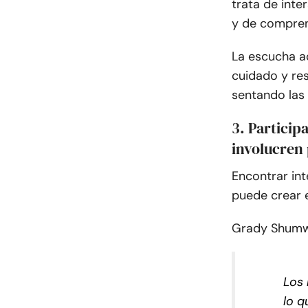
trata de inte
y de compren
La escucha a
cuidado y res
sentando las
3. Particip
involucren 
Encontrar int
puede crear e
Grady Shumw
Los 
lo q