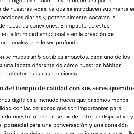
ones digitales se han convertido en una parte
 de nuestras vidas, ya que se introducen sutilmente e
racciones diarias y, potencialmente, socavan la
de nuestras conexiones. El impacto de estas
 en la intimidad emocional y en la creación de
mocionales puede ser profundo.
ón se muestran 5 posibles impactos, cada uno de los
ra una faceta diferente de cómo nuestros hábitos
den afectar nuestras relaciones.
n del tiempo de calidad con sus seres querido
iones digitales a menudo hacen que pasemos menos
lidad con las personas que son importantes para
ndo nuestra atención se divide entre un dispositivo y
el potencial para una conversación y una conexión
s disminuye
, dejando menos espacio para el desarroll