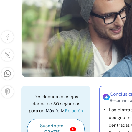
Conclusio
Desbloquea consejos
Resumen rá
diarios de 30 segundos
Las distra
para un
Más feliz
Relación
designe mo
centradas y
Suscríbete
GRATIS