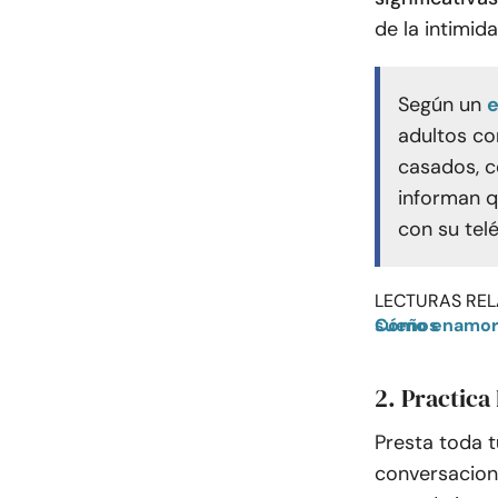
de la intimid
Según un
adultos con
casados, c
informan q
con su telé
LECTURAS REL
Cómo enamorar a una mujer: 12 Maneras de cortejar a la chica de tus sueños
2. Practica
Presta toda 
conversacion