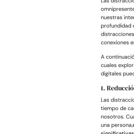
Las distracci
omnipresente
nuestras inte
profundidad 
distracciones
conexiones e
A continuaci
cuales explo
digitales pue
1. Reducció
Las distracc
tiempo de ca
nosotros. Cua
una persona,
significativa