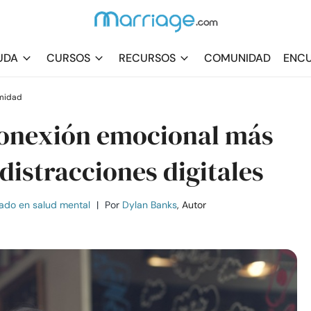
UDA
CURSOS
RECURSOS
COMUNIDAD
ENCU
imidad
conexión emocional más
distracciones digitales
ado en salud mental
|
Por
Dylan Banks
, Autor