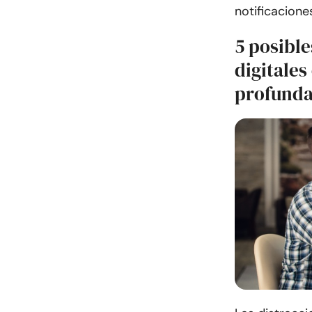
notificacione
5 posible
digitale
profund