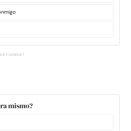
onmigo
hora mismo?