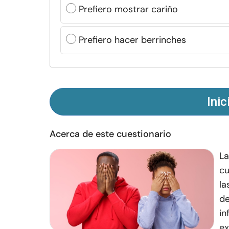
Prefiero mostrar cariño
Prefiero hacer berrinches
Inic
Acerca de este cuestionario
La
cu
la
de
in
ex