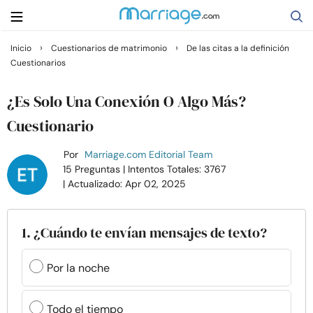
›
›
Inicio
Cuestionarios de matrimonio
De las citas a la definición
Cuestionarios
Buscar
¿Es Solo Una Conexión O Algo Más?
Casarse
Cuestionario
Por
Marriage.com Editorial Team
Relaciones
15 Preguntas
| Intentos Totales: 3767
| Actualizado: Apr 02, 2025
Familia
1. ¿Cuándo te envían mensajes de texto?
Ayuda
Por la noche
Cursos
Todo el tiempo