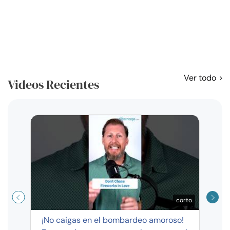
Ver todo
Videos Recientes
Curso
exag
corto
¡No caigas en el bombardeo amoroso!