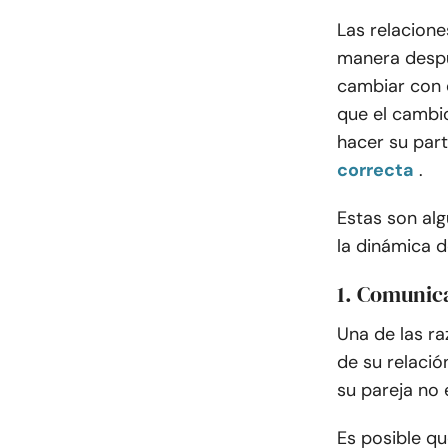
Las relacion
manera despu
cambiar con 
que el cambio
hacer su par
correcta
.
Estas son alg
la dinámica d
1. Comunic
Una de las r
de su relaci
su pareja no
Es posible q