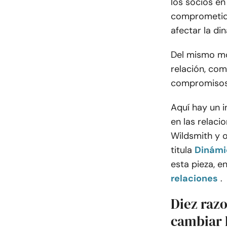
los socios en
comprometida
afectar la di
Del mismo mo
relación, com
compromisos 
Aquí hay un i
en las relaci
Wildsmith y o
titula
Dinámi
esta pieza, e
relaciones
.
Diez razo
cambiar 