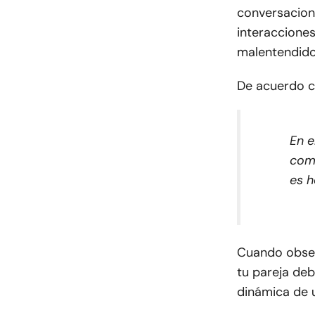
conversacione
interaccione
malentendido
De acuerdo 
En e
comu
es h
Cuando observ
tu pareja deb
dinámica de u