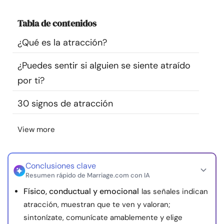
Recursos
Tabla de contenidos
Comunidad
¿Qué es la atracción?
¿Puedes sentir si alguien se siente atraído
Encuentra un terapeuta
por ti?
Idioma
ES
30 signos de atracción
View more
Sobre nosotros
Contáctanos
Escríbenos
Publicidad con
nosotros
Conclusiones clave
© Copyright 2026. Todos los derechos reservados.
Resumen rápido de Marriage.com con IA
Físico, conductual y emocional
las señales indican
atracción, muestran que te ven y valoran;
sintonízate, comunícate amablemente y elige