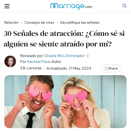
Relación
›
Consejos de citas
›
Decodifique las señales
Buscar
30 Señales de atracción: ¿Cómo sé si
alguien se siente atraído por mí?
Casarse
Revisado por
Silvana Mici, Entrenador
|
Por
Rachael Pace
, Autor
21k Lecturas
Actualizado: 21 May, 2024
Share
Relaciones
Familia
Ayuda
Cursos