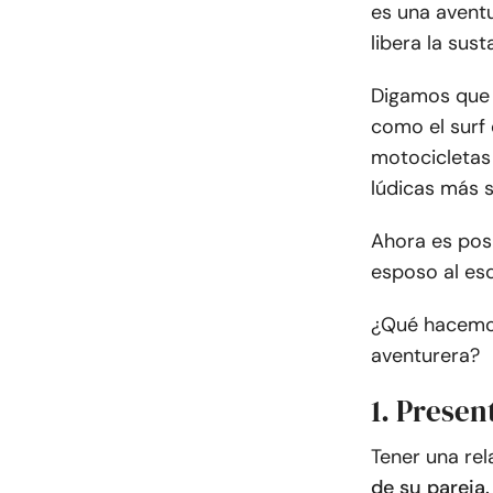
es una aventu
libera la sus
Digamos que 
como el surf 
motocicletas
lúdicas más su
Ahora es pos
esposo al esq
¿Qué hacemo
aventurera?
1. Presen
Tener una rel
de su pareja.