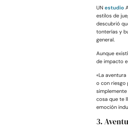
UN
estudio
A
estilos de ju
descubrió que
tonterías y b
general.
Aunque exist
de impacto en
«La aventura 
o con riesgo p
simplemente d
cosa que te l
emoción indu
3. Aventu