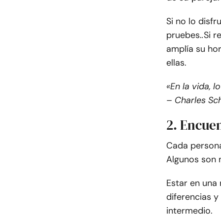
Si no lo disf
pruebes.
.
Si r
amplía su ho
ellas.
«En la vida, 
– Charles Sc
2. Encue
Cada persona 
Algunos son 
Estar en una 
diferencias 
intermedio.