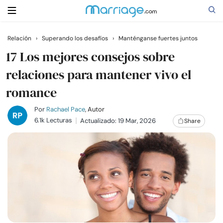
Relación
›
Superando los desafíos
›
Manténganse fuertes juntos
Buscar
17 Los mejores consejos sobre
relaciones para mantener vivo el
romance
Casarse
Por
Rachael Pace
, Autor
Relaciones
6.1k Lecturas
Actualizado: 19 Mar, 2026
Share
Familia
Ayuda
Cursos