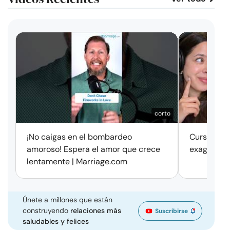
corto
¡No caigas en el bombardeo
Cursos de 
amoroso! Espera el amor que crece
exageració
lentamente | Marriage.com
Únete a millones que están
construyendo
relaciones más
Suscribirse
saludables y felices