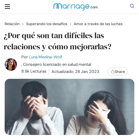
Relación
›
Superando los desafíos
›
Amor a través de las luchas
Buscar
¿Por qué son tan difíciles las
relaciones y cómo mejorarlas?
Casarse
Por
Luna Medina-Wolf
, Consejero licenciado en salud mental
8.9k Lecturas
Actualizado: 28 Jan, 2023
Share
Relaciones
Familia
Ayuda
Cursos