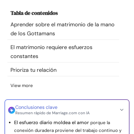
Recursos
Tabla de contenidos
Comunidad
Aprender sobre el matrimonio de la mano
de los Gottamans
Encuentra un terapeuta
El matrimonio requiere esfuerzos
constantes
Idioma
ES
Prioriza tu relación
Sobre nosotros
Contáctanos
Escríbenos
Publicidad con
View more
nosotros
© Copyright 2026. Todos los derechos reservados.
Conclusiones clave
Resumen rápido de Marriage.com con IA
El esfuerzo diario moldea el amor
porque la
conexión duradera proviene del trabajo continuo y