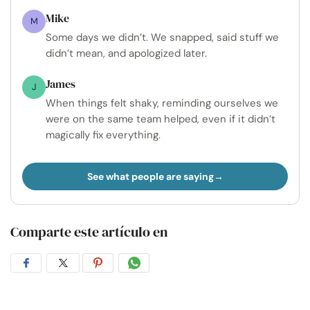
Mike
M
Some days we didn’t. We snapped, said stuff we
didn’t mean, and apologized later.
James
J
When things felt shaky, reminding ourselves we
were on the same team helped, even if it didn’t
magically fix everything.
See what people are saying
Comparte este artículo en
Compartir
Compartir
Compartir
Compartir
en
en
en
por
Facebook
Twitter
Pinterest
WhatsApp