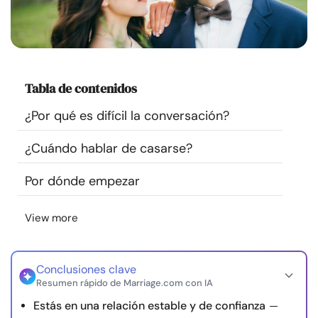
Recursos
Comunidad
Tabla de contenidos
Encuentra un terapeuta
¿Por qué es difícil la conversación?
Idioma
ES
¿Cuándo hablar de casarse?
Por dónde empezar
Sobre nosotros
Contáctanos
Escríbenos
Publicidad con
nosotros
View more
© Copyright 2026. Todos los derechos reservados.
Conclusiones clave
Resumen rápido de Marriage.com con IA
Estás en una relación estable y de confianza
—