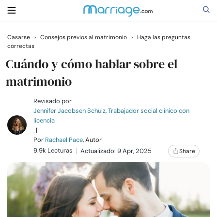
Casarse
›
Consejos previos al matrimonio
›
Haga las preguntas
correctas
Buscar
Cuándo y cómo hablar sobre el
matrimonio
Casarse
Revisado por
Jennifer Jacobsen Schulz, Trabajador social clínico con
Relaciones
licencia
|
Por
Rachael Pace
, Autor
Familia
9.9k Lecturas
Actualizado: 9 Apr, 2025
Share
Ayuda
Cursos