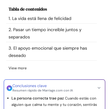
Recursos
Tabla de contenidos
1. La vida está llena de felicidad
Comunidad
2. Pasar un tiempo increíble juntos y
Encuentra un terapeuta
separados
Idioma
ES
3. El apoyo emocional que siempre has
deseado
Sobre nosotros
Contáctanos
Escríbenos
Publicidad con
View more
nosotros
© Copyright 2026. Todos los derechos reservados.
Conclusiones clave
Resumen rápido de Marriage.com con IA
La persona correcta trae paz
Cuando estás con
alguien que calma tu mente y tu corazón, sentirás