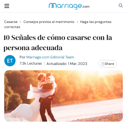
Casarse
›
Consejos previos al matrimonio
›
Haga las preguntas
correctas
Buscar
10 Señales de cómo casarse con la
persona adecuada
Casarse
Por
Marriage.com Editorial Team
7.3k Lecturas
Actualizado: 1 Mar, 2023
Share
Relaciones
Familia
Ayuda
Cursos